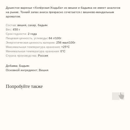
Душистое варенье «Хопёрская Усадьба» из вишни и бадьяна не имеет аналогов
на рынке. Тонкий запах аниса прекрасно сочетается с вишнево-миндальным
ароматом.
Состав:
вишня, сахар, бадьян
Вес:
450 г
Срок годности:
2 года
Пищевая ценность, углеводы
: 64 г/100г
Энергетическая ценность калории:
256 ккал/100г
Максимальная температура хранения:
+25°C
Минимальная температура хранения:
0°C
Страна производства:
Россия
Добавка: Бадьян
Основной ингредиент: Вишня
Попробуйте также