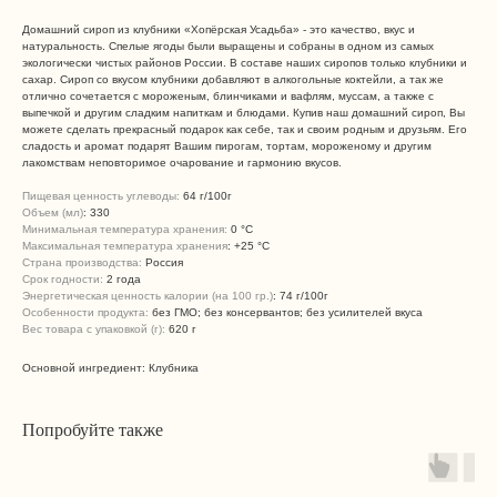
Домашний сироп из клубники «Хопёрская Усадьба» - это качество, вкус и
натуральность. Спелые ягоды были выращены и собраны в одном из самых
экологически чистых районов России. В составе наших сиропов только клубники и
сахар. Сироп со вкусом клубники добавляют в алкогольные коктейли, а так же
отлично сочетается с мороженым, блинчиками и вафлям, муссам, а также с
выпечкой и другим сладким напиткам и блюдами. Купив наш домашний сироп, Вы
можете сделать прекрасный подарок как себе, так и своим родным и друзьям. Его
сладость и аромат подарят Вашим пирогам, тортам, мороженому и другим
лакомствам неповторимое очарование и гармонию вкусов.
Пищевая ценность углеводы:
64 г/100г
Объем (мл)
: 330
Минимальная температура хранения:
0 °C
Максимальная температура хранения
: +25 °C
Страна производства:
Россия
Срок годности:
2 года
Энергетическая ценность калории (на 100 гр.)
: 74 г/100г
Особенности продукта:
без ГМО; без консервантов; без усилителей вкуса
Вес товара с упаковкой (г):
620 г
Основной ингредиент: Клубника
Попробуйте также